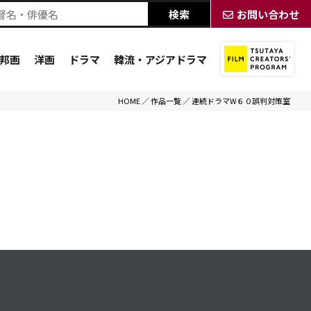
お問い合わせ
邦画
洋画
ドラマ
韓流・アジアドラマ
HOME
／
作品一覧
／
連続ドラマW６０誤判対策室