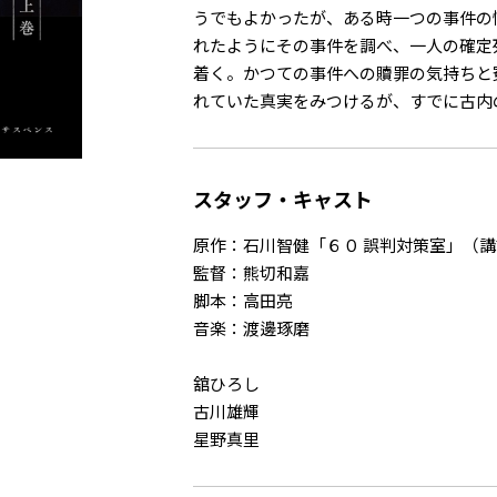
うでもよかったが、ある時一つの事件の
れたようにその事件を調べ、一人の確定
着く。かつての事件への贖罪の気持ちと
れていた真実をみつけるが、すでに古内
スタッフ・キャスト
原作：石川智健「６０ 誤判対策室」（
監督：熊切和嘉
脚本：高田亮
音楽：渡邊琢磨
舘ひろし
古川雄輝
星野真里