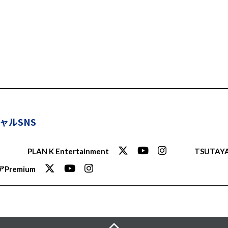
ャルSNS
PLAN K Entertainment
TSUTAYA
Premium