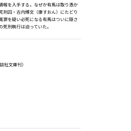
情報を入手する。なぜか有馬は取り憑か
死刑囚・古内博文（康すおん）にたどり
冤罪を疑い必死になる有馬はついに隠さ
の死刑執行は迫っていた。
講談社文庫刊）