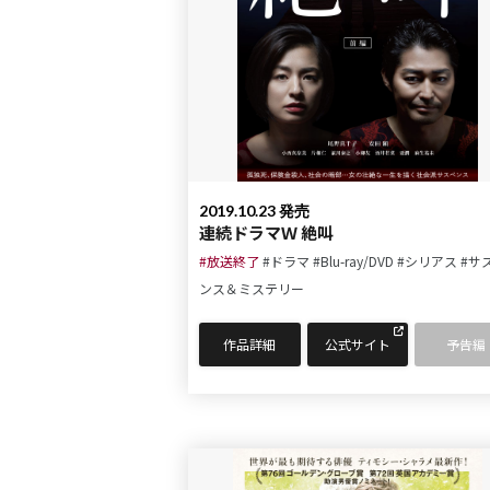
2019.10.23 発売
連続ドラマＷ 絶叫
#放送終了
#ドラマ
#Blu-ray/DVD
#シリアス
#サ
ンス＆ミステリー
作品詳細
公式サイト
予告編