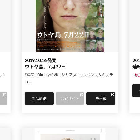
2019.10.16 発売
201
ウトヤ島、7月22日
連
スペ
#洋画
#Blu-ray/DVD
#シリアス
#サスペンス＆ミステ
#放
リー
作品詳細
公式サイト
予告編