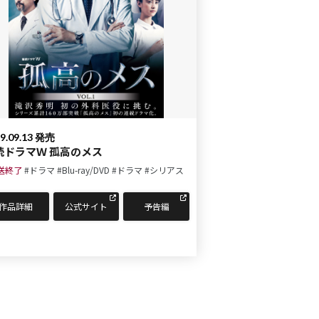
9.09.13 発売
続ドラマＷ 孤高のメス
送終了
#ドラマ
#Blu-ray/DVD
#ドラマ
#シリアス
作品詳細
公式サイト
予告編