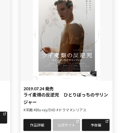
2019.07.24 発売
ライ麦畑の反逆児 ひとりぼっちのサリン
ジャー
#洋画
#Blu-ray/DVD
#ドラマ
#シリアス
作品詳細
公式サイト
予告編