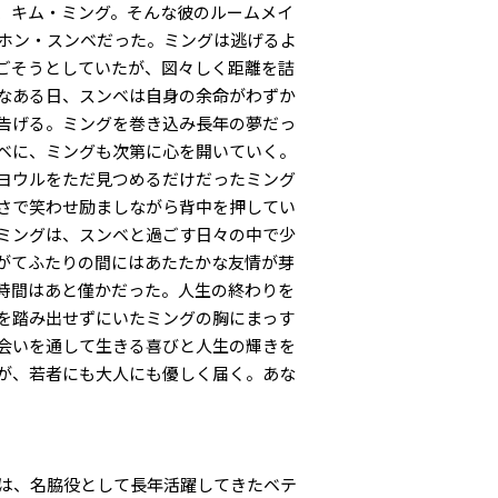
生、キム・ミング。そんな彼のルームメイ
、ホン・スンベだった。ミングは逃げるよ
ごそうとしていたが、図々しく距離を詰
なある日、スンベは自身の余命がわずか
告げる。ミングを巻き込み長年の夢だっ
ベに、ミングも次第に心を開いていく。
ヨウルをただ見つめるだけだったミング
さで笑わせ励ましながら背中を押してい
ミングは、スンベと過ごす日々の中で少
がてふたりの間にはあたたかな友情が芽
間はあと僅かだった――。人生の終わりを
を踏み出せずにいたミングの胸にまっす
会いを通して生きる喜びと人生の輝きを
、若者にも大人にも優しく届く――。あな
。
のは、名脇役として長年活躍してきたベテ