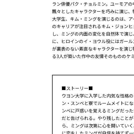
ラン俳優パク・チョルミン。ユーモアの
飄々としたキャラクターを巧みに演じ、
大学生、キム・ミングを演じるのは、アイ
のキャリアが注目されるキム・ジョンヒ
し、ミングの内面の変化を自然体で演じ
に、ヒロインのイ・ヨウル役にはガールズ
が裏表のない素直なキャラクターを演じ
る3人が築いた作中の友情そのもののケ
■ストーリー■
ウヨン大学に入学した内気な性格の
ン・スンベと寮でルームメイトにな
ンベに戸惑いを覚えるミングだった
だと告げられる。やり残したことが
ら、ミングは次第に心を開いていく
に恋をしたミングが自信を持てず一