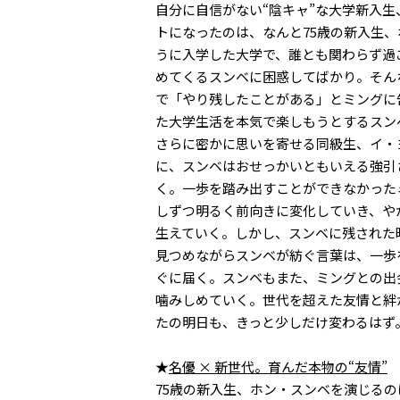
自分に自信がない“陰キャ”な大学新入
トになったのは、なんと75歳の新入生
うに入学した大学で、誰とも関わらず過
めてくるスンベに困惑してばかり。そん
で「やり残したことがある」とミングに
た大学生活を本気で楽しもうとするスン
さらに密かに思いを寄せる同級生、イ・
に、スンベはおせっかいともいえる強引
く。一歩を踏み出すことができなかった
しずつ明るく前向きに変化していき、や
生えていく。しかし、スンベに残された時
見つめながらスンベが紡ぐ言葉は、一歩
ぐに届く。スンベもまた、ミングとの出
噛みしめていく。世代を超えた友情と絆が
たの明日も、きっと少しだけ変わるはず
★
名優 × 新世代。育んだ本物の“友情”
75歳の新入生、ホン・スンベを演じる