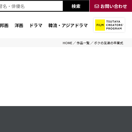
お問い合わせ
邦画
洋画
ドラマ
韓流・アジアドラマ
HOME
／
作品一覧
／
ボクの友達の卒業式