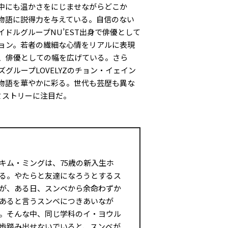
中にも温かさをにじませながらどこか
物語に説得力を与えている。自信のない
ドルグループNU’EST出身で俳優として
ョン。若者の繊細な心情をリアルに表現
、俳優としての幅を広げている。さら
グループLOVELYZのチョン・イェイン
物語を華やかに彩る。世代も芸歴も異な
ミストリーに注目だ。
キム・ミングは、75歳の新入生ホ
る。やたらと友達になろうとするス
が、ある日、スンベから余命わずか
あると言うスンベにつきあいなが
。そんな中、同じ学科のイ・ヨウル
歩踏み出せないでいると、スンベが