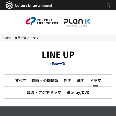
HOME
／
作品一覧
／
ドラマ
LINE UP
作品一覧
すべて
映画・公開情報
邦画
洋画
ドラマ
韓流・アジアドラマ
Blu-ray/DVD