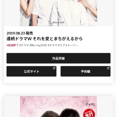
2019.08.23 発売
連続ドラマＷ それを愛とまちがえるから
#放送終了
#ドラマ
#Blu-ray/DVD
#ドラマ
#ラブストーリー
作品詳細
公式サイト
予告編