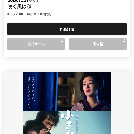
2018.11.21 発売
吹く風は秋
#ドラマ
#Blu-ray/DVD
#時代劇
作品詳細
公式サイト
予告編