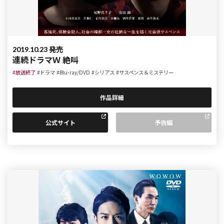
2019.10.23 発売
連続ドラマＷ 絶叫
#放送終了
#ドラマ
#Blu-ray/DVD
#シリアス
#サスペンス＆ミステリー
作品詳細
公式サイト
予告編