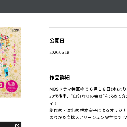
公開日
2026.06.18
作品詳細
MBSドラマ特区枠で ６月１８日(木)よ
30代後半、“自分なりの幸せ”を求めて
ィ！
劇作家・演出家 根本宗子によるオリジ
まりか＆高橋メアリージュン W主演でT