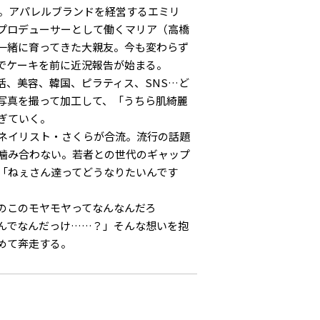
身。アパレルブランドを経営するエミリ
プロデューサーとして働くマリア（高橋
一緒に育ってきた大親友。今も変わらず
でケーキを前に近況報告が始まる。
活、美容、韓国、ピラティス、SNS…ど
写真を撮って加工して、「うちら肌綺麗
ぎていく。
ネイリスト・さくらが合流。流行の話題
噛み合わない。若者との世代のギャップ
「ねぇさん達ってどうなりたいんです
のこのモヤモヤってなんなんだろ
んでなんだっけ……？」そんな想いを抱
て奔走する――。