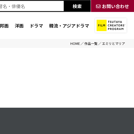
お問い合わせ
邦画
洋画
ドラマ
韓流・アジアドラマ
HOME
／
作品一覧
／
エミリとマリア