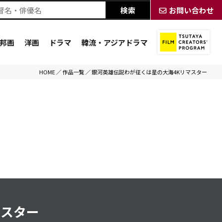
お問い合わせ
邦画
洋画
ドラマ
韓流・アジアドラマ
HOME
／
作品一覧
／
銀河英雄伝説わが征くは星の大海4Kリマスター
マスター