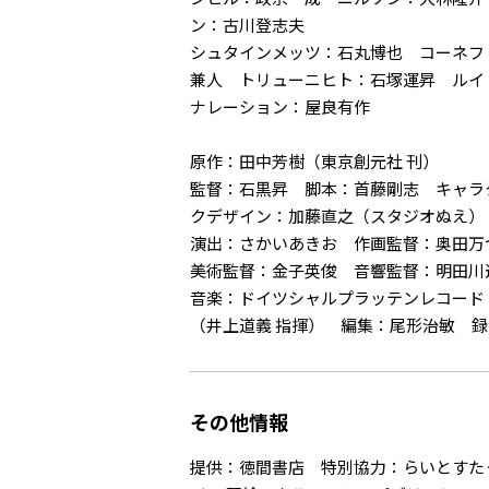
ン：古川登志夫
シュタインメッツ：石丸博也 コーネフ
兼人 トリューニヒト：石塚運昇 ルイ
ナレーション：屋良有作
原作：田中芳樹（東京創元社 刊）
監督：石黒昇 脚本：首藤剛志 キャラ
クデザイン：加藤直之（スタジオぬえ）
演出：さかいあきお 作画監督：奥田
美術監督：金子英俊 音響監督：明田川
音楽：ドイツシャルプラッテンレコード
（井上道義 指揮） 編集：尾形治敏 
その他情報
提供：徳間書店 特別協力：らいとすた