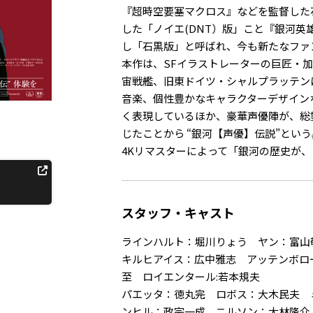
『超時空要塞マクロス』などを監督した石
した「ノイエ(DNT）版」こと『銀河英雄伝説
し「石黒版」と呼ばれ、今も新たなファ
本作は、SFイラストレーターの巨匠・
宙戦艦、旧東ドイツ・シャルプラッテン
音楽、個性豊かなキャラクターデザイン
く表現しているほか、豪華声優陣が、総勢
じたことから “銀河【声優】伝説”とい
4Kリマスターによって「銀河の歴史が、
スタッフ・キャスト
ラインハルト：堀川りょう ヤン：富山
キルヒアイス：広中雅志 アッテンボロ
至 ロイエンタール:若本規夫
パエッタ：徳丸完 ロボス：大木民夫 
ンヒル：政宗一成 ニルソン：大林隆介