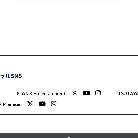
ャルSNS
PLAN K Entertainment
TSUTAYA
Premium