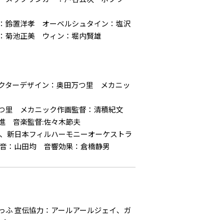
：鈴置洋孝 オーベルシュタイン：塩沢
：菊池正美 ウィン：堀内賢雄
クターデザイン：奥田万つ里 メカニッ
万つ里 メカニック作画監督：清積紀文
進 音楽監督:佐々木節夫
 、新日本フィルハーモニーオーケストラ
録音：山田均 音響効果：倉橋静男
っふ 宣伝協力：アールアールジェイ、ガ