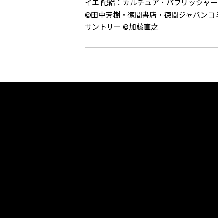
イエ 配給：カルチュア・パブリッシャー
©︎田中芳樹・徳間書店・徳間ジャパン
サントリー ©︎加藤直之