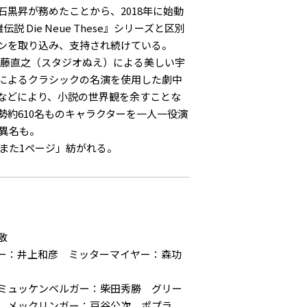
黒昇が務めたことから、2018年に始動
 Die Neue These』シリーズと区別
ンを取り込み、支持され続けている。
加藤直之（スタジオぬえ）による美しい宇
によるクラシックの名演を使用した劇中
などにより、小説の世界観を余すことな
約610名ものキャラクターを一人一役演
う異名も。
また1ページ」紡がれる。
敬
ー：井上和彦 ミッターマイヤー：森功
ミュッケンベルガー：柴田秀勝 グリー
 メックリンガー：戸谷公次 ポプラ