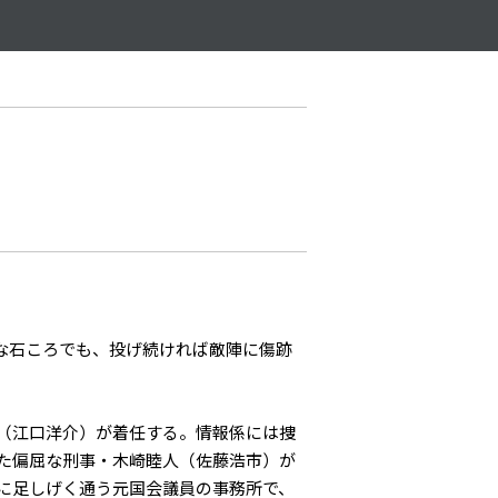
さな石ころでも、投げ続ければ敵陣に傷跡
（江口洋介）が着任する。情報係には捜
た偏屈な刑事・木崎睦人（佐藤浩市）が
に足しげく通う元国会議員の事務所で、