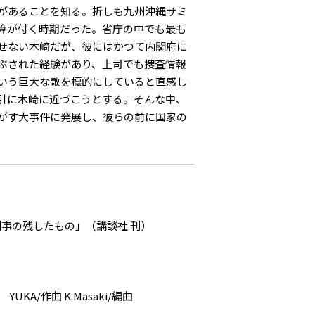
があることを知る。折しも九州沖縄サミ
算が付く時期だった。省庁の中でも最も
せない木崎だが、彼にはかつて内閣府に
ぶされた経験があり、上司でも捜査情報
いう巨大な敵を標的にしていると直感し
引に木崎に近づこうとする。そんな中、
がす大事件に発展し、彼らの前に国家の
刑事の残したもの」（講談社 刊）
 YUKA/作曲 K.Masaki/編曲