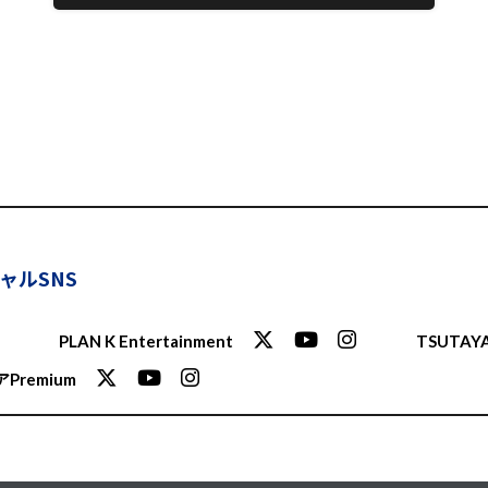
ャルSNS
PLAN K Entertainment
TSUTAYA
Premium