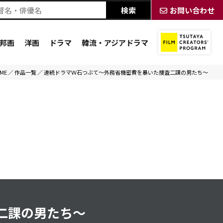
お問い合わせ
邦画
洋画
ドラマ
韓流・アジアドラマ
ME
／
作品一覧
／
連続ドラマＷ石つぶて～外務省機密費を暴いた捜査二課の男たち～
二課の男たち～