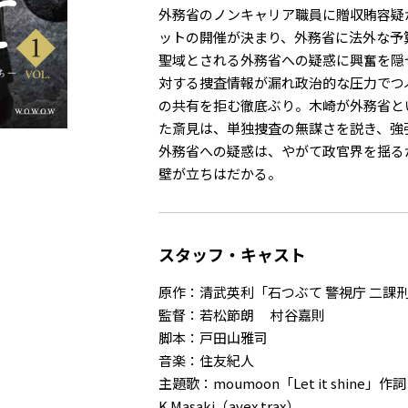
外務省のノンキャリア職員に贈収賄容疑
ットの開催が決まり、外務省に法外な予
聖域とされる外務省への疑惑に興奮を隠
対する捜査情報が漏れ政治的な圧力でつ
の共有を拒む徹底ぶり。木崎が外務省と
た斎見は、単独捜査の無謀さを説き、強
外務省への疑惑は、やがて政官界を揺る
壁が立ちはだかる。
スタッフ・キャスト
原作：清武英利「石つぶて 警視庁 二課
監督：若松節朗 村谷嘉則
脚本：戸田山雅司
音楽：住友紀人
主題歌：moumoon「Let it shine」作詞
K.Masaki（avex trax）