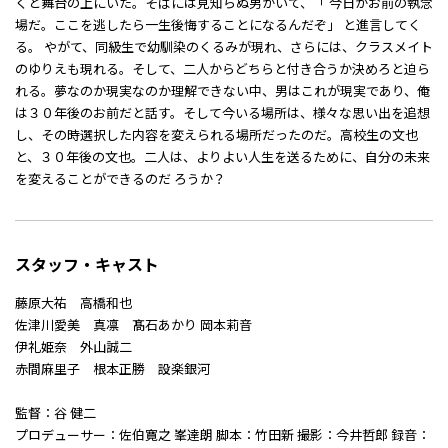
くと舞台の上にいた。そばには見知らぬ男がいて、「 今日がお前の執念
場だ。ここを逃したら一生後悔することになるんだぞ」 と進言してく
る。 やがて、同級生で幼馴染のくるみが現れ、さらには、クラスメイト
のゆりえも現れる。そして、二人からどちらと付き合うか決めろと迫ら
れる。夢なのか現実なのか理解できない中、男はこれが現実であり、俺
は３０年後のお前だと話す。そして今いる場所は、様々な思い出を追想
し、その時選択した内容を変えられる場所だったのだ。高校生の文也
と、３０年後の文也。二人は、よりよい人生を送るために、自分の未来
を変えることができるのだ ろうか？
スタッフ・キャスト
藤原大祐 高橋和也
佐津川愛美 真凛 髙石あかり 岡本莉音
伊礼姫奈 外山誠二
赤間麻里子 根本正勝 設楽銀河
監督：谷 健二
プロデューサー：佐伯寛之 峯達朗 脚本：竹田新 撮影：今井哲郎 録音：