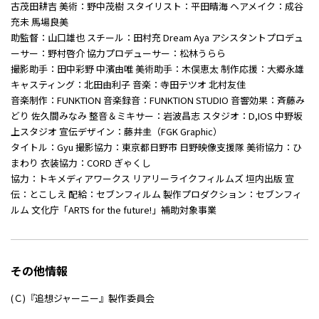
古茂田耕吉 美術：野中茂樹 スタイリスト：平田晴海 ヘアメイク：成谷
充未 馬場良美
助監督：山口雄也 スチール：田村充 Dream Aya アシスタントプロデュ
ーサー：野村啓介 協力プロデューサー：松林うらら
撮影助手：田中彩野 中濱由唯 美術助手：木俣恵太 制作応援：大郷永雄
キャスティング：北田由利子 音楽：寺田テツオ 北村友佳
音楽制作：FUNKTION 音楽録音：FUNKTION STUDIO 音響効果：斉藤み
どり 佐久間みなみ 整音＆ミキサー：岩波昌志 スタジオ：D,IOS 中野坂
上スタジオ 宣伝デザイン：藤井圭（FGK Graphic）
タイトル：Gyu 撮影協力：東京都日野市 日野映像支援隊 美術協力：ひ
まわり 衣装協力：CORD ぎゃくし
協力：トキメディアワークス リアリーライクフィルムズ 垣内出版 宣
伝：とこしえ 配給：セブンフィルム 製作プロダクション：セブンフィ
ルム 文化庁「ARTS for the future!」補助対象事業
その他情報
(Ｃ)『追想ジャーニー』製作委員会