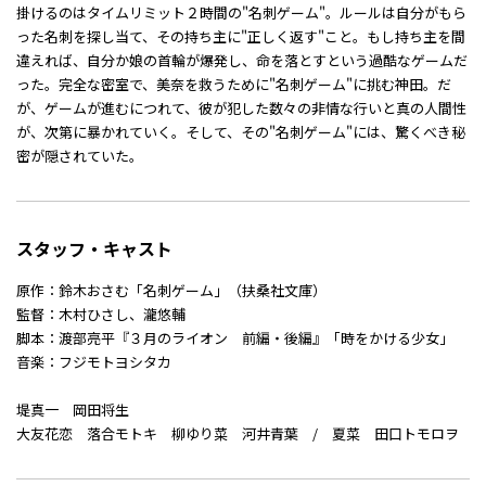
掛けるのはタイムリミット２時間の"名刺ゲーム"。ルールは自分がもら
った名刺を探し当て、その持ち主に"正しく返す"こと。もし持ち主を間
違えれば、自分か娘の首輪が爆発し、命を落とすという過酷なゲームだ
った。完全な密室で、美奈を救うために"名刺ゲーム"に挑む神田。だ
が、ゲームが進むにつれて、彼が犯した数々の非情な行いと真の人間性
が、次第に暴かれていく。そして、その"名刺ゲーム"には、驚くべき秘
密が隠されていた。
スタッフ・キャスト
原作：鈴木おさむ「名刺ゲーム」（扶桑社文庫）
監督：木村ひさし、瀧悠輔
脚本：渡部亮平『３月のライオン 前編・後編』「時をかける少女」
音楽：フジモトヨシタカ
堤真一 岡田将生
大友花恋 落合モトキ 柳ゆり菜 河井青葉 / 夏菜 田口トモロヲ