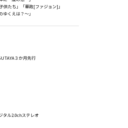
子供たち」「華政[ファジョン]」
のゆくえは？～」
SUTAYA３か月先行
ル2.0chステレオ