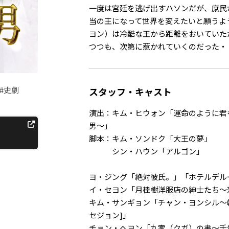
一度は宮廷を逃げ出すハソンだが、庶民
当の王になって世界を変えたいと願うよ
ヨン）は冷酷な王から距離をおいていた
つつも、次第に惹かれていくのだった・
#史劇
スタッフ・キャスト
演出：キム・ヒウォン「運命のように君
男～」
脚本：キム・ソンドク「大王の夢」
シン・ハウン「アルゴン」
ヨ・ジング「絶対彼氏。」「ホテルデル
イ・セヨン「月桂樹洋服店の紳士たち～
キム・サンギョン「チャン・ヨンシル～
セジョン]」
チョン・ヘヨン「九家（クガ）の書～千