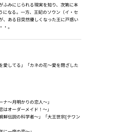
がふみにじられる現実を知り、次第に本
うになる。一方、王妃のソウン（イ・セ
が、ある日突然優しくなった王に戸惑い
・・。
を愛してる」「カネの花～愛を閉ざした
ーナ～月明かりの恋人～」
恋はオーダーメイド！～」
朝鮮伝説の科学者～」「大王世宗[テワン
年に一度の恋～」