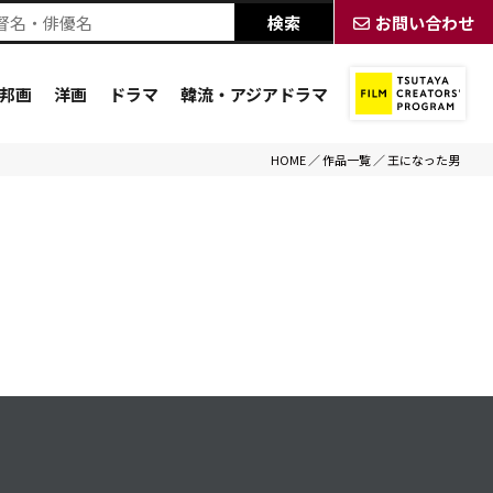
お問い合わせ
邦画
洋画
ドラマ
韓流・アジアドラマ
HOME
／
作品一覧
／
王になった男