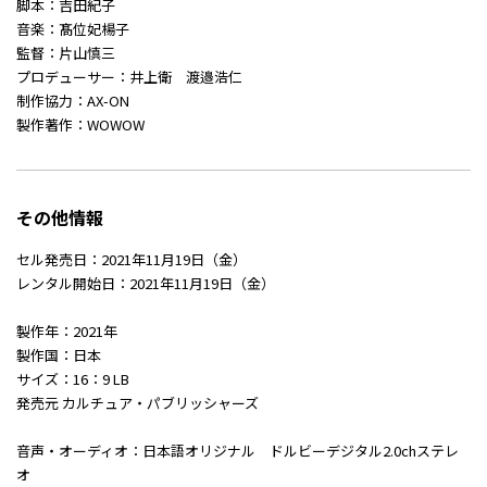
脚本：吉田紀子
音楽：髙位妃楊子
監督：片山慎三
プロデューサー：井上衛 渡邉浩仁
制作協力：AX-ON
製作著作：WOWOW
その他情報
セル発売日：2021年11月19日（金）
レンタル開始日：2021年11月19日（金）
製作年：2021年
製作国：日本
サイズ：16：9 LB
発売元 カルチュア・パブリッシャーズ
音声・オーディオ：日本語オリジナル ドルビーデジタル2.0chステレ
オ