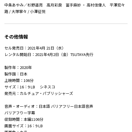
中条あやみ／杉野遥亮 高月彩良 冨手麻妙 ・ 高村佳偉人 平澤宏々
路 / 大塚寧々 / 小澤征悦
その他情報
セル発売日：2021年4月 21日（水）
レンタル開始日：2021年4月2日（金）TSUTAYA先行
製作年：2020年
製作国：日本
上映時間：106分
サイズ：16：9 LB シネスコ
発売元：カルチュア・パブリッシャーズ
音声・オーディオ：日本語 バリアフリー日本語音声
バリアフりー字幕
収録時間：本編1106分
画面サイズ：16：9 LB