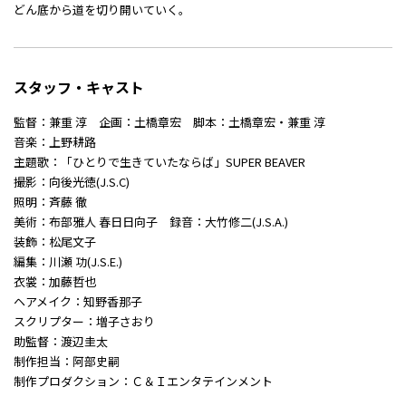
どん底から道を切り開いていく。
スタッフ・キャスト
監督：兼重 淳 企画：土橋章宏 脚本：土橋章宏・兼重 淳
音楽：上野耕路
主題歌：「ひとりで生きていたならば」SUPER BEAVER
撮影：向後光徳(J.S.C)
照明：斉藤 徹
美術：布部雅人 春日日向子 録音：大竹修二(J.S.A.)
装飾：松尾文子
編集：川瀬 功(J.S.E.)
衣裳：加藤哲也
ヘアメイク：知野香那子
スクリプター：増子さおり
助監督：渡辺圭太
制作担当：阿部史嗣
制作プロダクション：Ｃ＆Ｉエンタテインメント