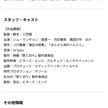
スタッフ・キャスト
【作品概要】
監督・脚本：三宅唱
出演：シム・ウンギョン 堤真一 河合優実 髙田万作 ほか
原作：つげ義春「海辺の叙景」「ほんやら洞のべんさん」
音楽：Hi‘Spec
製作：映画『旅と日々』製作委員会
製作幹事：ビターズ・エンド、カルチュア・エンタテインメント
企画・プロデュース：セディックインターナショナル
制作プロダクション：ザフール
©2025『旅と日々』製作委員会
配給・宣伝：ビターズ・エンド
その他情報