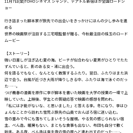
11月7日(金)TOHOシネマズ シャンテ、テアトル新宿ほか全国ロードシ
ョー
行き詰まった脚本家が旅先での出会いをきっかけにほんの少し歩みを進
める――
世界の映画祭が注目する三宅唱監督が贈る、今秋最注目の珠玉のロード
ムービー
【ストーリー】
強い日差しが注ぎ込む夏の海。ビーチが似合わない夏男がひとりでたた
ずんでいると、影のある女・渚に出会う。
何を語るでもなく、なんとなく散策するふたり。翌日、ふたりはまた浜
辺で会う。台風が近づき大雨が降りしきる中、ふたりは海で泳ぐのだっ
た……。
つげ義春の漫画を原作に李が脚本を書いた映画を大学の授業の一環で上
映していた。上映後、学生との質疑応答で映画の感想を問われ、
「私には才能がないな、と思いました」と答える李。冬になり、李はひ
ょんなことから訪れた雪荒ぶ旅先の山奥でおんぼろ宿に迷い込む。
雪の重みで今にも落ちてしまいそうな屋根。やる気の感じられない宿
主、べん造。暖房もない、まともな食事も出ない、布団も自分で敷く
始末。ある夜、べん造は李を夜の雪の原へと連れ出すのだった……。