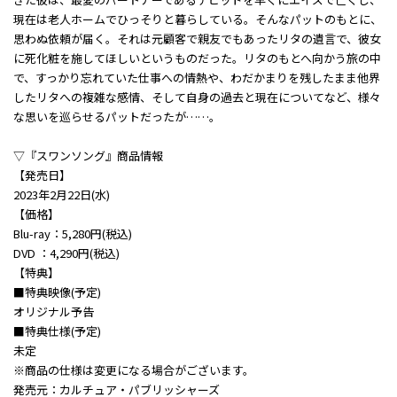
現在は老人ホームでひっそりと暮らしている。そんなパットのもとに、
思わぬ依頼が届く。それは元顧客で親友でもあったリタの遺言で、彼女
に死化粧を施してほしいというものだった。リタのもとへ向かう旅の中
で、すっかり忘れていた仕事への情熱や、わだかまりを残したまま他界
したリタへの複雑な感情、そして自身の過去と現在についてなど、様々
な思いを巡らせるパットだったが……。
▽『スワンソング』商品情報
【発売⽇】
2023年2⽉22⽇(水)
【価格】
Blu-ray：5,280円(税込)
DVD ：4,290円(税込)
【特典】
■特典映像(予定)
オリジナル予告
■特典仕様(予定)
未定
※商品の仕様は変更になる場合がございます。
発売元：カルチュア・パブリッシャーズ