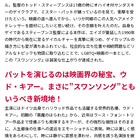
ル。監督のトッド・スティーブンスは17歳の時にオハイオ州サンダスキ
ーのゲイクラブで、ミスター・パットが踊っているのを見て、衝撃を受
けたという。映画の道へ進んでから、いつか同郷のこの人気ヘアメイク
ドレッサーを題材にしたいと思い続け、その念願を叶えたのだ。自身も
ゲイであるスティーブンス監督による本作は、エイズが蔓延した1990年
の時代から現在に至るゲイカルチャーを真摯に見つめ、ゲイカップルの
描き方にも愛が満ちあふれている。社会的な立ち位置や相続問題などリ
アルなトピックも物語に取り込むことで、LGBTQ+映画の一本として、
この『スワンソング』は誠実な仕上がりが達成された。
パットを演じるのは映画界の秘宝、ウ
ド・キアー。まさに”スワンソング”とも
いうべき新境地！
主演にはドイツ出身でハリウッド作品でも活躍する世界的名優、ウド・
キアー。初期の『悪魔のはらわた』から、近年はラース・フォン・トリ
アー作品まで怪優ぶりも発揮するキアーが、その強烈な個性はそのまま
に、人生最後の仕事への逡巡をエモーショナルに表現。時には激しく感
情をあらわにして、時には静かに哀感を漂わせ、共感を誘う名演技を披