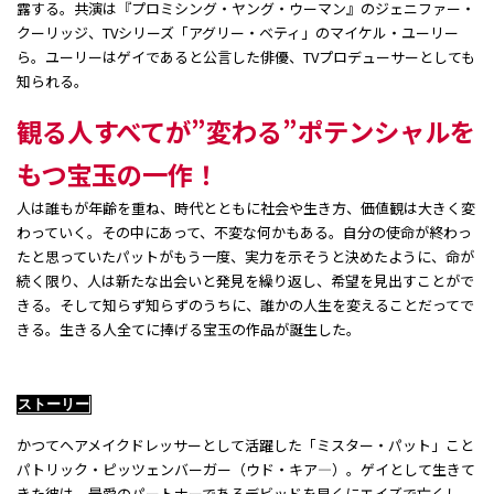
露する。共演は『プロミシング・ヤング・ウーマン』のジェニファー・
クーリッジ、TVシリーズ「アグリー・ベティ」のマイケル・ユーリー
ら。ユーリーはゲイであると公言した俳優、TVプロデューサーとしても
知られる。
観る人すべてが”変わる”ポテンシャルを
もつ宝玉の一作！
人は誰もが年齢を重ね、時代とともに社会や生き方、価値観は大きく変
わっていく。その中にあって、不変な何かもある。自分の使命が終わっ
たと思っていたパットがもう一度、実力を示そうと決めたように、命が
続く限り、人は新たな出会いと発見を繰り返し、希望を見出すことがで
きる。そして知らず知らずのうちに、誰かの人生を変えることだってで
きる。生きる人全てに捧げる宝玉の作品が誕生した。
ストーリー
かつてヘアメイクドレッサーとして活躍した「ミスター・パット」こと
パトリック・ピッツェンバーガー（ウド・キア―）。ゲイとして生きて
きた彼は、最愛のパートナーであるデビッドを早くにエイズで亡くし、