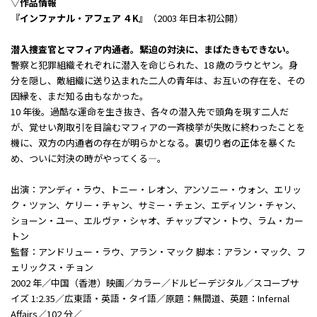
▽作品情報
『インファナル・アフェア ４K』
（2003 年日本初公開）
潜入捜査官とマフィア内通者。緊迫の対決に、まばたきもできない。
警察と犯罪組織それぞれに潜入を命じられた、18 歳のラウとヤン。身
分を隠し、敵組織に送り込まれた二人の青年は、お互いの存在を、その
因縁を、まだ知る由もなかった。
10 年後。過酷な運命を生き抜き、各々の潜入先で頭角を現す二人だ
が、覚せい剤取引を目論むマフィアの一斉検挙が失敗に終わったことを
機に、双方の内通者の存在が明らかとなる。裏切り者の正体を暴くた
め、ついに対決の時がやってくる—。
出演：アンディ・ラウ、トニー・レオン、アンソニー・ウォン、エリッ
ク・ツァン、ケリー・チャン、サミー・チェン、エディソン・チャン、
ショーン・ユー、エルヴァ・シャオ、チャップマン・トウ、ラム・カー
トン
監督：アンドリュー・ラウ、アラン・マック 脚本：アラン・マック、フ
ェリックス・チョン
2002 年／中国（香港）映画／カラー／ドルビーデジタル／スコープサ
イズ 1:2.35／広東語・英語・タイ語／原題：無間道、英題：Infernal
Affairs／102 分／