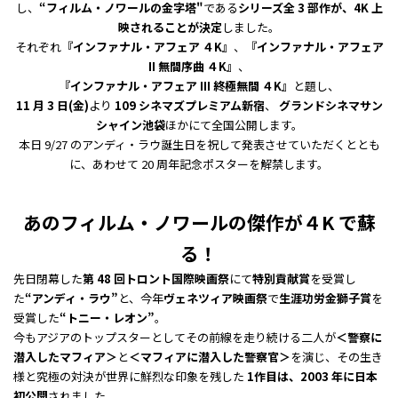
し、
“フィルム・ノワールの金字塔"
である
シリーズ全 3 部作が、4K 上
映されることが決定
しました。
それぞれ
『インファナル・アフェア ４K』
、
『インファナル・アフェア
II 無間序曲 ４K』
、
『インファナル・アフェア III 終極無間 ４K』
と題し、
11 月 3 日(金)
より
109 シネマズプレミアム新宿
、
グランドシネマサン
シャイン池袋
ほかにて全国公開します。
本日 9/27 のアンディ・ラウ誕生日を祝して発表させていただくととも
に、あわせて 20 周年記念ポスターを解禁します。
あのフィルム・ノワールの傑作が４K で蘇
る！
先日閉幕した
第 48 回トロント国際映画祭
にて
特別貢献賞
を受賞し
た
“アンディ・ラウ”
と、今年
ヴェネツィア映画祭
で
生涯功労金獅子賞
を
受賞した
“トニー・レオン”
。
今もアジアのトップスターとしてその前線を走り続ける二人が
＜警察に
潜入したマフィア＞
と
＜マフィアに潜入した警察官＞
を演じ、その生き
様と究極の対決が世界に鮮烈な印象を残した
1作目は、2003 年に日本
初公開
されました。