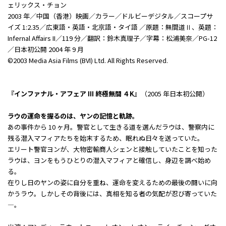
ェリックス・チョン
2003 年／中国（香港）映画／カラー／ドルビーデジタル／スコープサ
イズ 1:2.35／広東語・英語・北京語・タイ語 ／原題：無間道Ⅱ、英題：
Infernal Affairs II／119 分／翻訳：鈴木真理子／字幕：松浦美奈／PG-12
／日本初公開 2004 年 9 月
©2003 Media Asia Films (BVI) Ltd. All Rights Reserved.
『インファナル・アフェア III 終極無間 ４K』
（2005 年日本初公開）
ラウの運命を握るのは、ヤンの記憶と軌跡。
あの事件から 10 ヶ月。警官として生きる道を選んだラウは、警察内に
残る潜入マフィアたちを始末するため、眠れぬ日々を送っていた。
エリート警官ヨンが、大物密輸商人シェンと接触していたことを知った
ラウは、ヨンをもうひとりの潜入マフィアと確信し、身辺を調べ始め
る。
在りし日のヤンの姿に自分を重ね、運命を変えるための最後の闘いに向
かうラウ。しかしその背後には、真相を知る者の気配が忍び寄っていた
—。