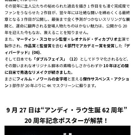
その翌年に主人公たちの秘められた過去を描き 1 作目をも凌ぐ完成度で
ファンをうならせた 2 作目が、翌々年には壮絶な闘いを締めくくる最終
章となる 3 作目が公開し、最後まで全く予測がつかないスリリングな展
開と、運命に翻弄される登場人物たちのはかない魅力は、公開から 20
年を迎えた今もなお、衰えることを知りません。
また、
マーティン・スコセッシ監督
×
レオナルド・ディカプリオ
主演で
製作され、
作品賞
と
監督賞
を含む
4 部門でアカデミー賞を受賞
した
『デ
ィパーテッド』(06)
、
そして日本でも
「ダブルフェイス」（12）
としてドラマ化されるなど、
その類いまれなオリジナル脚本の素晴らしさからわずか
10 年ほどの間
に日米で秀逸なリメイクが続きました
。
まさに
フィルム・ノワールの金字塔
と言える
傑作サスペンス・アクショ
ン
3 部作が 20 年ぶりに 4K でスクリーンに蘇ります。
9 月 27 日は“アンディ・ラウ生誕 62 周年”
20 周年記念ポスターが解禁！