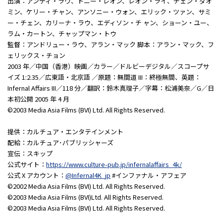
出演：アンディ・ラウ、トニー・レオン、レオン・ライ、チェン・ダオ
ミン、ケリー・チャン、アンソニー・ウォン、エリック・ツァン、サミ
ー・チェン、カリーナ・ラウ、エディソン・チ ャン、ショーン・ユー、
ラム・カートン、チャップマン・トウ
監督：アンドリュー・ラウ、アラン・マック 脚本：アラン・マック、フ
ェリックス・チョン
2003 年／中国（香港）映画／カラー／ドルビーデジタル／スコープサ
イズ 1:2.35／広東語・北京語 ／原題：無間道 III：終極無間、英題：
Infernal Affairs III／118 分／翻訳：鈴木真理子／字幕：松浦美奈／G／日
本初公開 2005 年 4 月
©2003 Media Asia Films (BVI) Ltd. All Rights Reserved.
提供：カルチュア・エンタテインメント
配給：カルチュア･パブリッシャーズ
宣伝：スキップ
公式サイト：
https://www.culture-pub.jp/infernalaffairs_4k/
公式 X アカウント：
@Infernal4K_jp
#インファナル・アフェア
©2002 Media Asia Films (BVI) Ltd. All Rights Reserved.
©2003 Media Asia Films (BVI)Ltd. All Rights Reserved.
©2003 Media Asia Films (BVI) Ltd. All Rights Reserved.