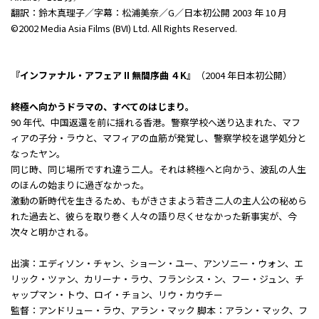
翻訳：鈴木真理子／字幕：松浦美奈／G／日本初公開 2003 年 10 月
©2002 Media Asia Films (BVI) Ltd. All Rights Reserved.
『インファナル・アフェア II 無間序曲 ４K』
（2004 年日本初公開）
終極へ向かうドラマの、すべてのはじまり。
90 年代、中国返還を前に揺れる香港。警察学校へ送り込まれた、マフ
ィアの子分・ラウと、マフィアの血筋が発覚し、警察学校を退学処分と
なったヤン。
同じ時、同じ場所ですれ違う二人。それは終極へと向かう、波乱の人生
のほんの始まりに過ぎなかった。
激動の新時代を生きるため、もがきさまよう若き二人の主人公の秘めら
れた過去と、彼らを取り巻く人々の語り尽くせなかった新事実が、今
次々と明かされる。
出演：エディソン・チャン、ショーン・ユー、アンソニー・ウォン、エ
リック・ツァン、カリーナ・ラウ、フランシス・ン、フー・ジュン、チ
ャップマン・トウ、ロイ・チョン、リウ・カウチー
監督：アンドリュー・ラウ、アラン・マック 脚本：アラン・マック、フ