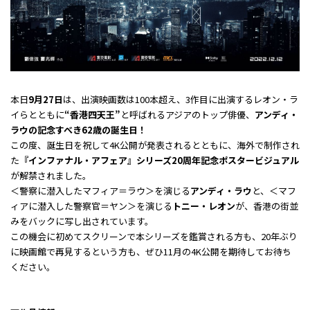
本日
9月27日
は、出演映画数は100本超え、3作目に出演するレオン・ラ
イらとともに
“香港四天王”
と呼ばれるアジアのトップ俳優、
アンディ・
ラウの記念すべき62歳の誕生日！
この度、誕生日を祝して4K公開が発表されるとともに、海外で制作され
た
『インファナル・アフェア』シリーズ20周年記念ポスタービジュアル
が解禁されました。
＜警察に潜入したマフィア＝ラウ＞を演じる
アンディ・ラウ
と、＜マフ
ィアに潜入した警察官＝ヤン＞を演じる
トニー・レオン
が、香港の街並
みをバックに写し出されています。
この機会に初めてスクリーンで本シリーズを鑑賞される方も、20年ぶり
に映画館で再見するという方も、ぜひ11月の4K公開を期待してお待ち
ください。