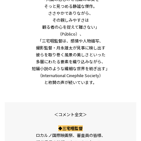
そっと見つめる静謐な傑作。
ささやかでありながら、
その親しみやすさは
観る者の心を捉えて離さない」
（Público）、
「三宅唱監督は、感情や人物描写、
撮影監督・月永雄太が見事に映し出す
彼らを取り巻く風景の美しさといった
多層にわたる要素を織り込みながら、
短編小説のような繊細な世界を紡ぎ出す」
（International Cinephile Society）
と称賛の声が続いています。
＜コメント全文＞
◆三宅唱監督
ロカルノ国際映画祭、審査員の皆様、