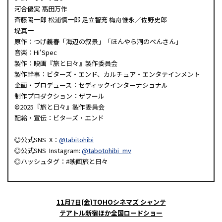
河合優実 髙田万作
斉藤陽一郎 松浦慎一郎 足立智充 梅舟惟永／佐野史郎
堤真一
原作：つげ義春「海辺の叙景」「ほんやら洞のべんさん」
音楽：Hi‘Spec
製作：映画『旅と日々』製作委員会
製作幹事：ビターズ・エンド、カルチュア・エンタテインメント
企画・プロデュース：セディックインターナショナル
制作プロダクション：ザフール
©2025『旅と日々』製作委員会
配給・宣伝：ビターズ・エンド
◎公式SNS X：
@tabitohibi
◎公式SNS Instagram:
@tabotohibi_mv
◎ハッシュタグ：#映画旅と日々
11月7日(金)TOHOシネマズ シャンテ
テアトル新宿ほか全国ロードショー