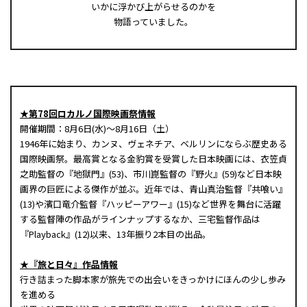
いかに浮かび上がらせるのかを
物語っていました。
★第78回ロカルノ国際映画祭情報
開催期間：8月6日(水)～8月16日（土）
1946年に始まり、カンヌ、ヴェネチア、ベルリンにならぶ歴史ある
国際映画祭。最高賞となる金豹賞を受賞した日本映画には、衣笠貞
之助監督の『地獄門』(53)、市川崑監督の『野火』(59)など日本映
画界の巨匠による傑作が並ぶ。近年では、青山真治監督『共喰い』
(13)や濱口竜介監督『ハッピーアワー』(15)など世界を舞台に活躍
する監督陣の作品がラインナップするなか、三宅監督作品は
『Playback』(12)以来、13年振り2本目の出品。
★『旅と日々』作品情報
行き詰まった脚本家が旅先での出会いをきっかけにほんの少し歩み
を進める――