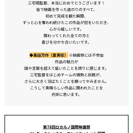
三宅唱監督、本当におめでとうございます！
皆で映画を作った道のりのすべて、
初めて完成を観た瞬間、
ずっと心を奪われ続けたこの作品が冠をいただき、
心から嬉しいです。
関わってくれた全ての方と
喜びを分かち合いたいです。
◆髙田万作（夏男役）
※映画祭には不参加
作品の魅力が
国や言葉を超えて届いたことを誇りに感じます。
三宅監督をはじめチームの情熱と挑戦が、
さらに大きく羽ばたくことを願ってやみません。
こうして素晴らしい作品に関われたことを
光栄に思います。
第78回ロカルノ国際映画祭