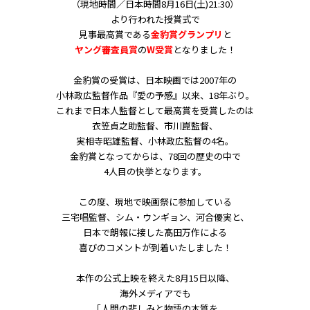
（現地時間／日本時間8月16日(土)21:30）
より行われた授賞式で
見事最高賞である
金豹賞グランプリ
と
ヤング審査員賞
の
W受賞
となりました！
金豹賞の受賞は、日本映画では2007年の
小林政広監督作品『愛の予感』以来、18年ぶり。
これまで日本人監督として最高賞を受賞したのは
衣笠貞之助監督、市川崑監督、
実相寺昭雄監督、小林政広監督の4名。
金豹賞となってからは、78回の歴史の中で
4人目の快挙となります。
この度、現地で映画祭に参加している
三宅唱監督、シム・ウンギョン、河合優実と、
日本で朗報に接した髙田万作による
喜びのコメントが到着いたしました！
本作の公式上映を終えた8月15日以降、
海外メディアでも
「人間の悲しみと物語の本質を