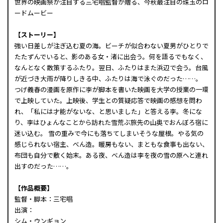
世界の映画祭が注目する三宅唱監督が贈る、今秋最注目の珠玉のロ
ードムービー
【ストーリー】
強い日差しが注ぎ込む夏の海。ビーチが似合わない夏男がひとりで
たたずんでいると、影のある女・渚に出会う。何を語るでもなく、
なんとなく散策するふたり。翌日、ふたりはまた浜辺で会う。台風
が近づき大雨が降りしきる中、ふたりは海で泳ぐのだった……。
つげ義春の漫画を原作に李が脚本を書いた映画を大学の授業の一環
で上映していた。上映後、学生との質疑応答で映画の感想を問わ
れ、「私には才能がないな、と思いました」と答える李。冬にな
り、李はひょんなことから訪れた雪荒ぶ旅先の山奥でおんぼろ宿に
迷い込む。 雪の重みで今にも落ちてしまいそうな屋根。やる気の
感じられない宿主、べん造。暖房もない、まともな食事も出ない、
布団も自分で敷く始末。ある夜、べん造は李を夜の雪の原へと連れ
出すのだった……。
【作品概要】
監督・脚本：三宅唱
出演：
シム・ウンギョン