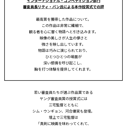
インターナショナル・コンペティション部門
審査員長リティ・パン氏による本作授賞式での評
最高賞を獲得した作品について。
この作品は非常に繊細で、
観る者を心に響く物語へと引き込みます。
映像の美しさが人生の儚さと
強さを映し出しています。
物語は巧みに演じられており、
ひとつひとつの場面が
深い感情を呼び起こし、
胸を打つ体験を提供してくれます。
若い審査員たちが選ぶ作品賞である
ヤング審査員賞の授賞式には
三宅監督とともに
シム・ウンギョン、河合優実も登壇。
壇上で三宅監督は
「真剣に映画を味わってくれて、