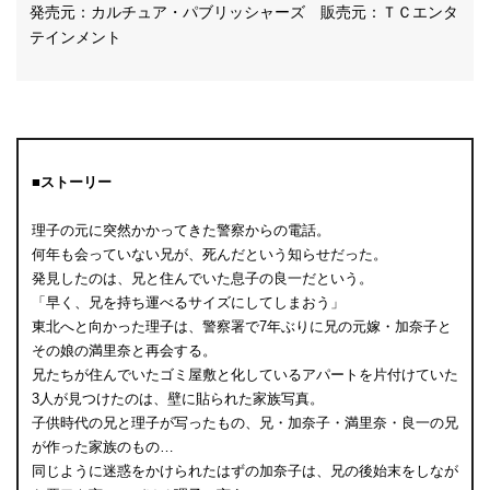
発売元：カルチュア・パブリッシャーズ 販売元：ＴＣエンタ
テインメント
■ストーリー
理子の元に突然かかってきた警察からの電話。
何年も会っていない兄が、死んだという知らせだった。
発見したのは、兄と住んでいた息子の良一だという。
「早く、兄を持ち運べるサイズにしてしまおう」
東北へと向かった理子は、警察署で7年ぶりに兄の元嫁・加奈子と
その娘の満里奈と再会する。
兄たちが住んでいたゴミ屋敷と化しているアパートを片付けていた
3人が見つけたのは、壁に貼られた家族写真。
子供時代の兄と理子が写ったもの、兄・加奈子・満里奈・良一の兄
が作った家族のもの…
同じように迷惑をかけられたはずの加奈子は、兄の後始末をしなが