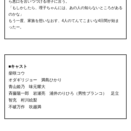
ら悪口を言いつづける理子に言う。
「もしかしたら、理子ちゃんには、あの人の知らないところがある
のかな」
もう一度、家族を想いなおす、4人のてんてこまいな4日間が始ま
ったー。
■キャスト
柴咲コウ
オダギリジョー 満島ひかり
青山姫乃 味元耀大
斉藤陽一郎 岩瀬亮 浦井のりひろ（男性ブランコ） 足立
智充 村川絵梨
不破万作 吹越満