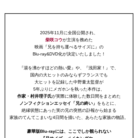
2025年11月に全国公開され、
柴咲コウ
が主演を務めた
映画『兄を持ち運べるサイズに』の
Blu-ray&DVD化が決定いたしました！
『湯を沸かすほどの熱い愛』や、『浅田家！』で、
国内の大ヒットのみならずフランスでも
大ヒットを記録した中野量太監督が
5年ぶりにメガホンを執った本作は、
作家・村井理子氏
が実際に体験した数日間をまとめた
ノンフィクションエッセイ「兄の終い」
をもとに、
絶縁状態にあった実の兄の突然の訃報から始まる
家族のてんてこまいな4日間を描いた、あらたな家族の物語。
豪華版Blu-rayには、ここでしか観られない