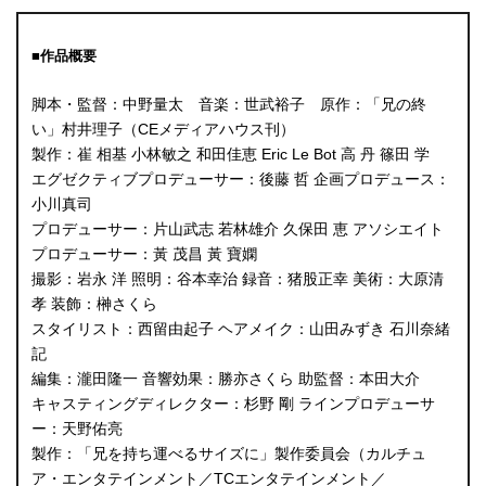
■作品概要
脚本・監督：中野量太 音楽：世武裕子 原作：「兄の終
い」村井理子（CEメディアハウス刊）
製作：崔 相基 小林敏之 和田佳恵 Eric Le Bot 高 丹 篠田 学
エグゼクティブプロデューサー：後藤 哲 企画プロデュース：
小川真司
プロデューサー：片山武志 若林雄介 久保田 恵 アソシエイト
プロデューサー：黃 茂昌 黃 寶嫻
撮影：岩永 洋 照明：谷本幸治 録音：猪股正幸 美術：大原清
孝 装飾：榊さくら
スタイリスト：西留由起子 ヘアメイク：山田みずき 石川奈緒
記
編集：瀧田隆一 音響効果：勝亦さくら 助監督：本田大介
キャスティングディレクター：杉野 剛 ラインプロデューサ
ー：天野佑亮
製作：「兄を持ち運べるサイズに」製作委員会（カルチュ
ア・エンタテインメント／TCエンタテインメント／