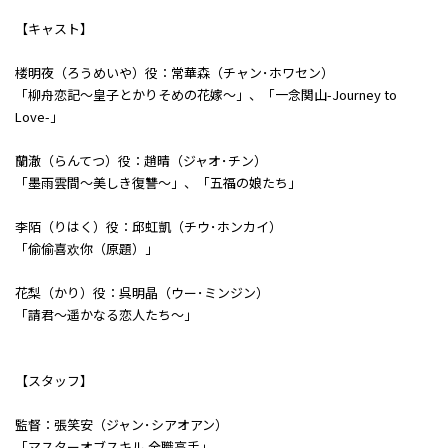
【キャスト】
楼明夜（ろうめいや）役：常華森（チャン･ホワセン）
「柳舟恋記～皇子とかりそめの花嫁～」、「一念関山-Journey to
Love-」
蘭澈（らんてつ）役：趙晴（ジャオ･チン）
「墨雨雲間～美しき復讐～」、「五福の娘たち」
李陌（りはく）役：邱虹凱（チウ･ホンカイ）
「偷偷喜欢你（原題）」
花梨（かり）役：呉明晶（ウー･ミンジン）
「請君～遥かなる恋人たち～」
【スタッフ】
監督：張笑安（ジャン･シアオアン）
「マスターオブスキル 全職高手」