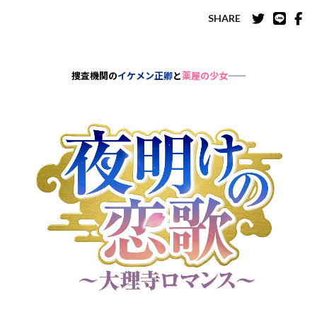
SHARE
捜査機関の
イケメン正卿
と
薬屋の少女
——