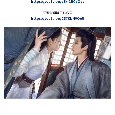
https://youtu.be/eEx-1RCzOas
▽予告編はこちら▽
https://youtu.be/CS7KbNVOolI