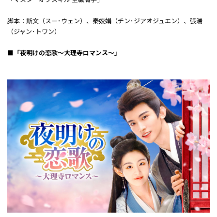
脚本：斯文（スー･ウェン）、秦姣娟（チン･ジアオジュエン）、張湍
（ジャン･トワン）
■「夜明けの恋歌～大理寺ロマンス～」