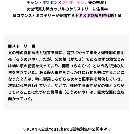
チャン・ホワセン
×
ジャオ・チン
、美の共演！
次世代実力派カップルのケミストリーに注目👀
🌸ロマンスとミステリーが交錯する
トキメキ謎解き時代劇
！🌸
■ストーリー■
父の死の真相解明と復讐を胸に、昌京にやって来た大理寺卿の楼明
夜（ろうめいや）。だが、父の敵（かたき）であるはずの幼なじみ
は幼い頃の記憶を失っており、蘭澈（らんてつ）という名で別の人
生を生きていた。ある殺人事件をきっかけに行動を共にすることに
なった２人は、時に衝突しながらも次々と難事件を解決していき、
次第に心を通わせていく。やがて、連続する事件が父の死とつなが
っていることに気づいた楼明夜（ろうめいや）は、巨大な悪に立ち
向かっていく。
▽PLAN K公式YouTubeで1話特別無料公開中💕▽