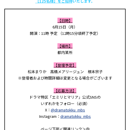
【125名様】をご招待
いたします。
【日時】
6月15日（月）
開演：11時 予定 （12時15分頃終了予定）
【場所】
都内某所
【登壇予定】
松本まりか 高橋メアリージュン 根本宗子
※登壇者および時間詳細は変更となる場合がございます
【応募方法】
ドラマ特区「エミリとマリア」公式SNSの
いずれかをフォロー（必須）
X：
@dramatokku_mbs
Instagram：
dramatokku_mbs
ページ下部＜関連リンク＞内