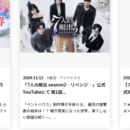
2024.11.12
#韓流・アジアドラマ
202
5
「7人の脱出 season2―リベンジ―」公式
【
YouTubeにて 第1話...
式
七
「ペントハウス」制作陣が手掛ける、 最恐の復讐
フォ
劇の結末は！？ 嘘が真実になった世界、果てしな
JE 
い欲望は続くー。...