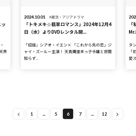
2024.10.01
#韓流・アジアドラマ
202
ニッ
「トキメキ☆翡翠ロマンス」2024年12月4
「
日（水）よりDVDレンタル開...
Mr
「招揺」シアオ・イエン× 「これから先の恋」ジ
タン・
ャイ・ズールー主演！ 天真爛漫末っ子令嬢と世間
「初
知らず...
愛ス
1
...
5
6
7
...
12