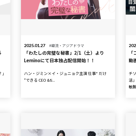
2025.01.27
#韓流・アジアドラマ
202
外
「わたしの完璧な秘書」2/1（土）より
「
Leminoにて日本独占配信開始！！
動
？」
ハン・ジミン×イ・ジュニョク主演 仕事“ だけ
チ
”できる CEO &ti...
活」主演 目を覚まし