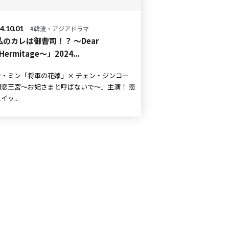
4.10.01
#韓流・アジアドラマ
私のカレは御曹司！？ ～Dear
.Hermitage～」2024...
ミン「将軍の花嫁」× チェン・ジンコー
恋王宮〜お妃さまと呼ばないで〜」主演！ 恋
イッ...