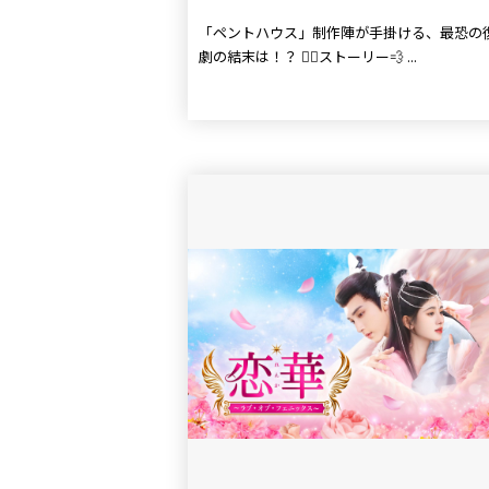
「ペントハウス」制作陣が手掛ける、最恐の
劇の結末は！？ 🏃‍♀️ストーリー💨 ...