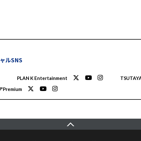
ャルSNS
PLAN K Entertainment
TSUTAYA
Premium