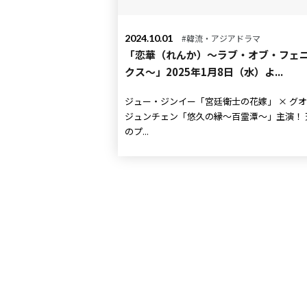
2024.10.01
#韓流・アジアドラマ
「恋華（れんか）～ラブ・オブ・フェ
クス～」2025年1月8日（水）よ...
ジュー・ジンイー「宮廷衛士の花嫁」 × グオ・
ジュンチェン「悠久の縁～百霊潭～」主演！ 天界
のプ...