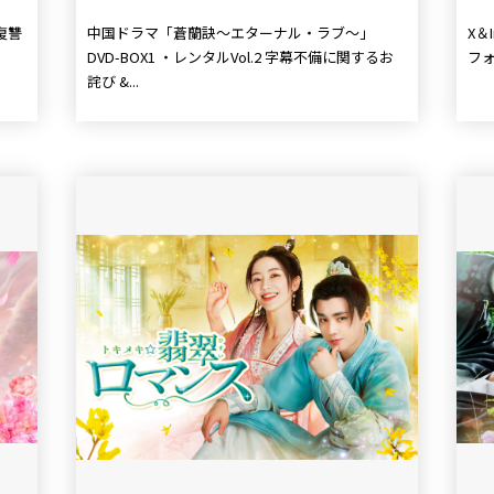
復讐
中国ドラマ「蒼蘭訣～エターナル・ラブ～」
X＆In
DVD-BOX1 ・レンタルVol.2 字幕不備に関するお
フォ
詫び &...