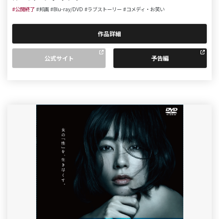
#公開終了
#邦画
#Blu-ray/DVD
#ラブストーリー
#コメディ・お笑い
作品詳細
公式サイト
予告編