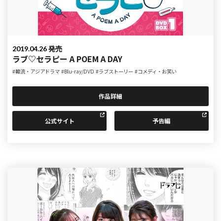
2019.04.26 発売
ラブ♡セラピー A POEM A DAY
#韓流・アジアドラマ
#Blu-ray/DVD
#ラブストーリー
#コメディ・お笑い
作品詳細
公式サイト
予告編