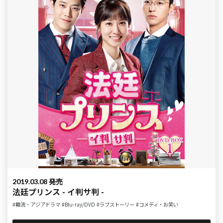
2019.03.08 発売
法廷プリンス - イ判サ判 -
#韓流・アジアドラマ
#Blu-ray/DVD
#ラブストーリー
#コメディ・お笑い