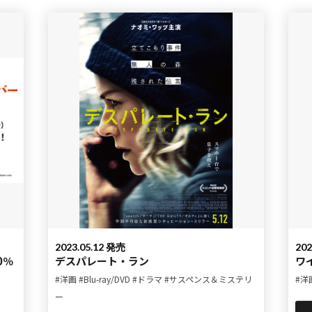
2023.05.12 発売
202
デスパレート・ラン
ワ
#洋画
#Blu-ray/DVD
#ドラマ
#サスペンス＆ミステリ
#洋
ー