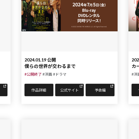
2024.01.19 公開
202
僕らの世界が交わるまで
カ
#公開終了
#洋画
#ドラマ
#洋
作品詳細
公式サイト
予告編