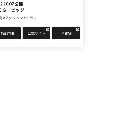
2.10.07 公開
ＩＧ／ピッグ
画
#アクション
#ドラマ
作品詳細
公式サイト
予告編