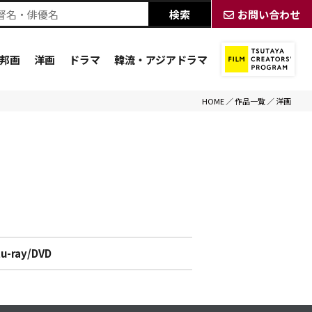
お問い合わせ
邦画
洋画
ドラマ
韓流・アジアドラマ
HOME
／
作品一覧
／
洋画
lu-ray/DVD