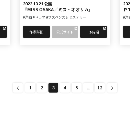
2022.10.21 公開
202
『MISS OSAKA／ミス・オオサカ』
Ｐ
#洋画
#ドラマ
#サスペンス＆ミステリー
#洋
作品詳細
公式サイト
予告編
1
2
3
4
5
...
12