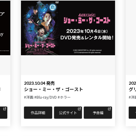
2023.10.04 発売
202
作
ショー・ミー・ザ・ゴースト
グ
#洋画
#Blu-ray/DVD
#ホラー
#洋
作品詳細
公式サイト
予告編