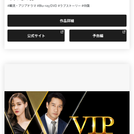
#韓流・アジアドラマ
#Blu-ray/DVD
#ラブストーリー
#中国
作品詳細
公式サイト
予告編