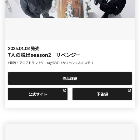
2025.01.08 発売
7人の脱出season2―リベンジー
#韓流・アジアドラマ
#Blu-ray/DVD
#サスペンス＆ミステリー
作品詳細
公式サイト
予告編