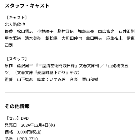
スタッフ・キャスト
【キャスト】
北大路欣也
優香 松田悟志 小林綾子 勝村政信 堀部圭亮 国広富之 石井正則
甲本雅裕 清水美砂 銀粉蝶 大和田伸也 金田明夫 麻生祐未 伊東
四朗
【スタッフ】
原作：藤沢周平 『三屋清左衛門残日録』文春文庫刊 ／「山姥橋夜五
ツ」（文春文庫『麦屋町昼下がり』所収）
監督：山下智彦 脚本：いずみ玲 音楽：栗山和樹
その他情報
【セル】DVD
発売日：2024年12月4日(水)
価格：3,800円(税抜)
品番：HPBR-2710