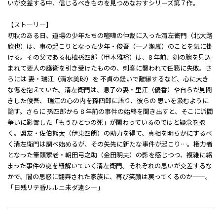
いが交差する中、信じるべきものを見つめなおすシリーズ第７作。
【ストーリー】
初秋のある日、道場の少年たちの喧嘩の仲裁に入った清左衛門（北大路
欣也）は、事の起こりとなった少年・俊吾（一ノ瀬嵐）のことを気に掛
ける。その父である柘植孫四郎（甲本雅裕）は、8 年前、剣の腕を見込
まれて要人の護衛を引き受けたものの、刺客に襲われて任務に失敗。さ
らには 妻・瑞江（清水美砂）を 不貞の疑いで離縁するなど、心に大き
な傷を抱えていた。清左衛門は、息子の妻・里江（優香）や自らが見聞
きした俊吾、 瑞江の心の内を孫四郎に語り、彼らの 思いを汲むように
諭す。さらに 孫四郎から 8 年前の事件の始終を聞き出すと、そこに派閥
争いに影響した「もうひとつの死」が関わっているのではと疑念を抱
く。盟友・佐伯熊太（伊東四朗）の助力を得て、真相を明らかにするべ
く清左衛門は調べ始めるが、その矢先に新たな事件が起こり…。権力者
となった筆頭家老・朝田弓之助（金田明夫）の影を感じつつ、複雑に絡
まった事件の謎を紐解いていく清左衛門。それぞれの思いが交差するな
かで、闇の思惑に翻弄された家族に、再び笑顔は戻ってくるのか——。
「日残リテ昏ルルニ未ダ遠シ―」