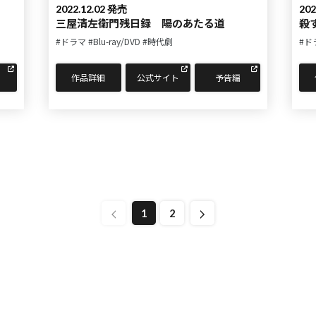
2022.12.02 発売
202
三屋清左衛門残日録 陽のあたる道
殺
#ドラマ
#Blu-ray/DVD
#時代劇
#ド
作品詳細
公式サイト
予告編
1
2