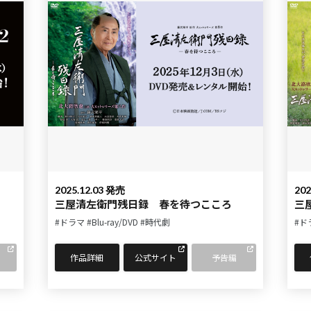
2025.12.03 発売
202
三屋清左衛門残日録 春を待つこころ
三
#ドラマ
#Blu-ray/DVD
#時代劇
#ド
作品詳細
公式サイト
予告編