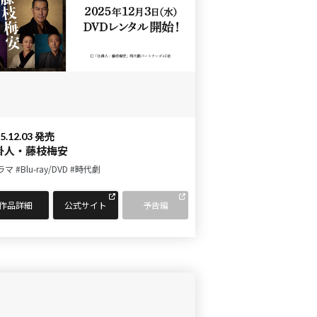
5.12.03 発売
掛人・藤枝梅安
ラマ
#Blu-ray/DVD
#時代劇
作品詳細
公式サイト
予告編