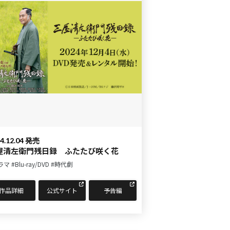
4.12.04 発売
屋清左衛門残日録 ふたたび咲く花
ラマ
#Blu-ray/DVD
#時代劇
作品詳細
公式サイト
予告編