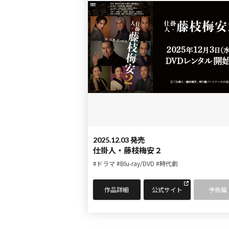
2025.12.03 発売
仕掛人・藤枝梅安２
#ドラマ
#Blu-ray/DVD
#時代劇
作品詳細
公式サイト
予告編