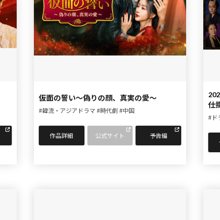
202
仮面の誓い～偽りの顔、真実の愛～
仕
#韓流・アジアドラマ
#時代劇
#中国
#ド
作品詳細
公式サイト
予告編