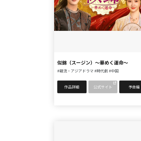
似錦（スージン）～華めく運命～
#韓流・アジアドラマ
#時代劇
#中国
作品詳細
公式サイト
予告編