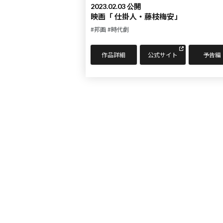
2023.02.03 公開
映画「 仕掛人・藤枝梅安」
#邦画
#時代劇
作品詳細
公式サイト
予告編