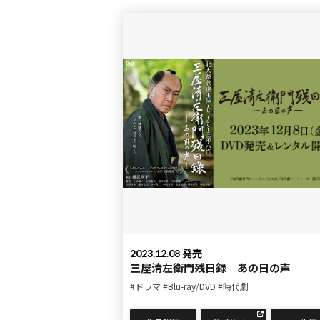
2023.12.08 発売
三屋清左衛門残日録 あの日の声
#ドラマ
#Blu-ray/DVD
#時代劇