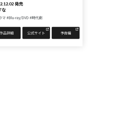
2.12.02 発売
すな
ラマ
#Blu-ray/DVD
#時代劇
作品詳細
公式サイト
予告編