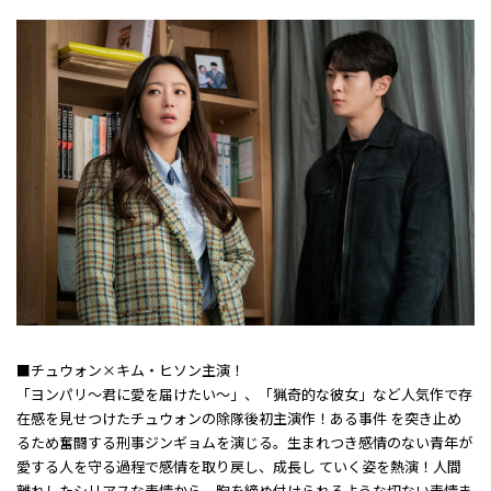
■チュウォン×キム・ヒソン主演！
「ヨンパリ～君に愛を届けたい～」、「猟奇的な彼女」など人気作で存
在感を見せつけたチュウォンの除隊後初主演作！ある事件 を突き止め
るため奮闘する刑事ジンギョムを演じる。生まれつき感情のない青年が
愛する人を守る過程で感情を取り戻し、成長し ていく姿を熱演！人間
離れしたシリアスな表情から、胸を締め付けられるような切ない表情ま