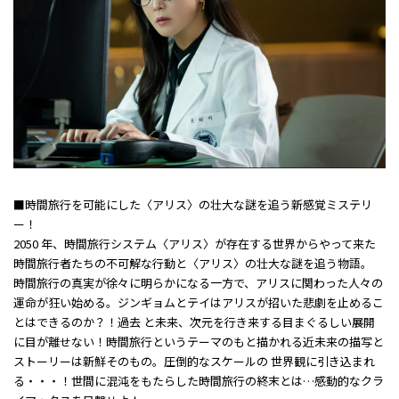
■時間旅行を可能にした〈アリス〉の壮大な謎を追う新感覚ミステリ
ー！
2050 年、時間旅行システム〈アリス〉が存在する世界からやって来た
時間旅行者たちの不可解な行動と〈アリス〉の壮大な謎を追う物語。
時間旅行の真実が徐々に明らかになる一方で、アリスに関わった人々の
運命が狂い始める。ジンギョムとテイはアリスが招いた悲劇を止めるこ
とはできるのか？！過去 と未来、次元を行き来する目まぐるしい展開
に目が離せない！時間旅行というテーマのもと描かれる近未来の描写と
ストーリーは新鮮そのもの。圧倒的なスケールの 世界観に引き込まれ
る・・・！世間に混沌をもたらした時間旅行の終末とは…感動的なクラ