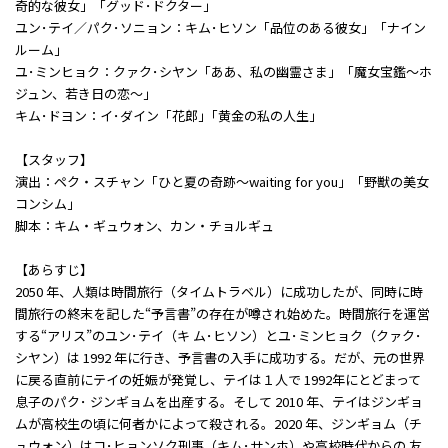
奇的な彼女」「グッド･ドクター」
ユン･テイ／パク･ソニョン：キム･ヒソン「品位のある彼女」「ナイン
ルーム」
ユ･ミンヒョク：クァク･シヤン「ああ、私の幽霊さま」「魔女宝鑑～ホ
ジュン、若き日の恋～」
キム･ドヨン：イ･ダイン「花郎」｢黄金の私の人生」
【スタッフ】
演出：ペク・スチャン「ひと夏の奇跡～waiting for you」「野獣の美女
コンシム」
脚本：キム・ギュウォン、カン・チョルギュ
【あらすじ】
2050 年、人類は時間旅行（タイムトラベル）に成功したが、同時に時
間旅行の終末を記した“予言書”の存在が噂され始めた。時間旅行を運営
する“アリス”のユン･テイ（キ ム･ヒソン）とユ･ミンヒョク（クァク･
シヤン）は 1992 年に行き、予言書の入手に成功する。だが、元の世界
に戻る直前にテイの妊娠が発覚し、テイは１人で 1992年にとどまって
息子のパク･ ジンギョムを出産する。そして 2010 年、テイはジンギョ
ムが高校生の頃に何者かによって殺される。2020 年、ジンギョム（チ
ュウォン）はコ･ヒョンソク刑事（キム･サンホ）や高校時代からの 友