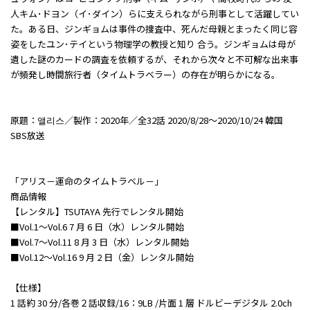
人キム･ドヨン（イ･ダイン）らに支えられながら刑事として活躍してい
た。ある日、ジンギョムは事件の捜査中、死んだ母親とまったく同じ容
姿をしたユン･テイという物理学の教授と知り 合う。ジンギョムは母が
遺した謎のカードの調査を依頼するが、それから次々と不可解な出来事
が頻発し時間旅行者（タイムトラベラー）の存在が明らかになる。
原題：앨리스／製作：2020年／全32話 2020/8/28～2020/10/24 韓国
SBS放送
「アリス－運命のタイムトラベル－」
商品情報
【レンタル】TSUTAYA 先行でレンタル開始
■Vol.1～Vol.6 7 月 6 日（水）レンタル開始
■Vol.7～Vol.11 8 月 3 日（水）レンタル開始
■Vol.12～Vol.16 9 月 2 日（金）レンタル開始
【仕様】
1 話約 30 分/各巻２話収録/16：9LB /片面 1 層 ドルビーデジタル 2.0ch