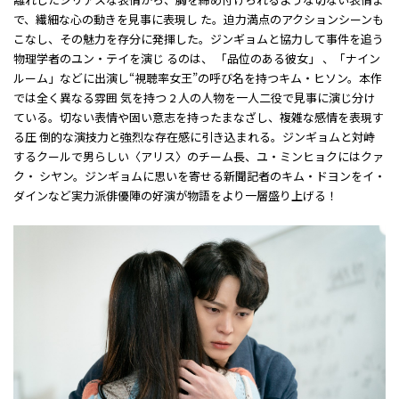
で、繊細な心の動きを見事に表現し た。迫力満点のアクションシーンも
こなし、その魅力を存分に発揮した。ジンギョムと協力して事件を追う
物理学者のユン・テイを演じ るのは、 「品位のある彼女」 、「ナイン
ルーム」などに出演し“視聴率女王”の呼び名を持つキム・ヒソン。本作
では全く異なる雰囲 気を持つ 2 人の人物を一人二役で見事に演じ分け
ている。切ない表情や固い意志を持ったまなざし、複雑な感情を表現す
る圧 倒的な演技力と強烈な存在感に引き込まれる。ジンギョムと対峙
するクールで男らしい〈アリス〉のチーム長、ユ・ミンヒョクにはクァ
ク・ シヤン。ジンギョムに思いを寄せる新聞記者のキム・ドヨンをイ・
ダインなど実力派俳優陣の好演が物語をより一層盛り上げる！