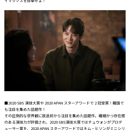
イマックスを目撃せよ！
■2020 SBS 演技大賞や 2020 APAN スターアワードで 2 冠受賞！韓国で
も注目を集めた話題作！
その圧倒的な世界観に放送前から注目を集めた話題作。繊細かつ存在感
のある演技力が評価され、2020 SBS演技大賞ではチュウォンがプロデ
ューサー賞を、2020 APAN スターアワードではキム・ヒソンがミニシリ