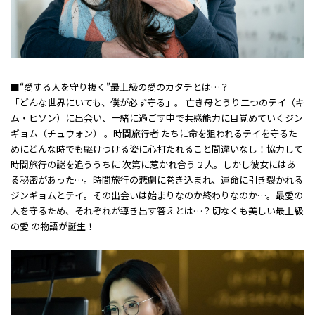
■“愛する人を守り抜く”最上級の愛のカタチとは…？
「どんな世界にいても、僕が必ず守る――」。 亡き母とうり二つのテイ（キ
ム・ヒソン）に出会い、一緒に過ごす中で共感能力に目覚めていくジン
ギョム（チュウォン） 。時間旅行者 たちに命を狙われるテイを守るた
めにどんな時でも駆けつける姿に心打たれること間違いなし！協力して
時間旅行の謎を追ううちに 次第に惹かれ合う 2 人。しかし彼女にはあ
る秘密があった…。時間旅行の悲劇に巻き込まれ、運命に引き裂かれる
ジンギョムとテイ。その出会いは始まりなのか終わりなのか…。最愛の
人を守るため、それぞれが導き出す答えとは…？切なくも美しい最上級
の愛 の物語が誕生！