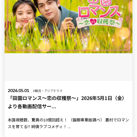
2026.05.01
#韓流・アジアドラマ
「田園ロマンス～恋の収穫祭～」2026年5月1日（金）
より各動画配信サー...
本国視聴数、驚異の10億回超え！ （猫眼専業版調べ） 農村でロマン
スを育てる!? 純情ラブコメディ！ ...