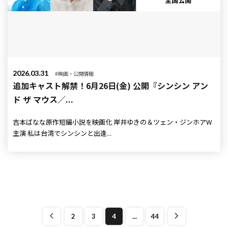
2026.03.31
#映画・公開情報
追加キャスト解禁！6月26日(金) 公開『シンシン アン
ド ザ マウス／...
吉本ばなな原作短編小説を映画化 岸井ゆきの＆ツェン・ジンホアW
主演 私は台湾でシンシンと出逢...
2
3
4
...
44