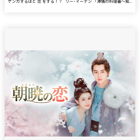
ケンカするほど 恋 をする！？ リー･イーナン 「溥儀の料理番～紫...