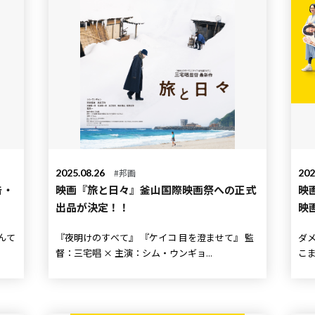
2025.08.26
#邦画
202
告・
映画『旅と日々』釜山国際映画祭への正式
映
出品が決定！！
映
『夜明けのすべて』 『ケイコ 目を澄ませて』 監
ダメ
督：三宅唱 × 主演：シム・ウンギョ...