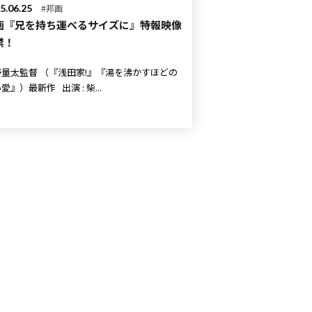
5.06.25
#邦画
画『兄を持ち運べるサイズに』特報映像
禁！
 （『浅田家!』『湯を沸かすほどの
熱い愛』）最新作 出演 : 柴...