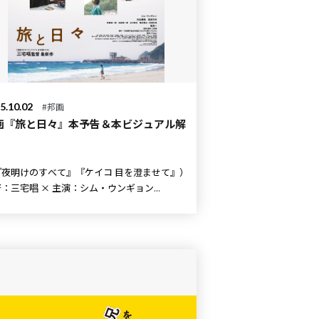
5.10.02
#邦画
画『旅と日々』本予告＆本ビジュアル解
!
『夜明けのすべて』『ケイコ 目を澄ませて』）
監督：三宅唱 × 主演：シム・ウンギョン...