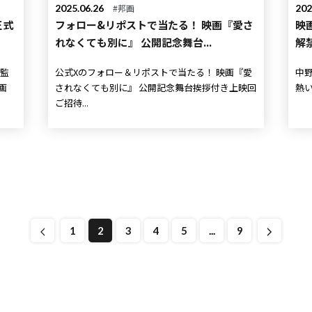
2025.06.26
#邦画
202
正式
フォロー&リポストで当たる！ 映画『愛さ
映
れなくても別に』 公開記念舞台...
解
公式Xのフォロー＆リポストで当たる！ 映画『愛
中野量太監督
されなくても別に』 公開記念舞台挨拶付き上映回
ご招待...
1
2
3
4
5
...
9