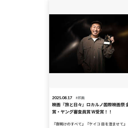
2025.08.17
#邦画
映画『旅と日々』ロカルノ国際映画祭 
賞・ヤング審査員賞 W受賞！！
『夜明けのすべて』『ケイコ 目を澄ませて』 監