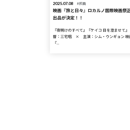
2025.07.08
#邦画
映画『旅と日々』ロカルノ国際映画祭
出品が決定！！
『夜明けのすべて』『ケイコ 目を澄ませて』 監
督：三宅唱 × 主演：シム・ウンギョン 映画
『...