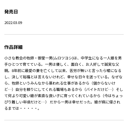
発売日
2022.03.09
作品詳細
小さな教会の牧師・御堂一男(ムロツヨシ)は、中学生になる一人娘を男
手ひとつで育てている。一男は優しく、面白く、お人好しで誠実な父
親。8年前に最愛の妻を亡くして以来、苦労が無いと言ったら嘘になる
し、決して裕福とは言えないけれど、幸せな日々を送っている。なぜな
ら、牧師というみんなから慕われる仕事があるから（儲からないけ
ど…）自分を頼りにしてくれる職場もあるから（バイトだけど…）そし
て何より可愛い娘が素直な良い子に育ってくれているから（今はちょっ
ぴり難しい年頃だけと…） だから一男は幸せだった。娘が病に侵され
るまでは・・・・・。