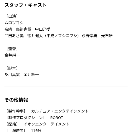
スタッフ・キャスト
［出演］
ムロツヨシ
奈緒 毎熊克哉 中田乃愛
臼田あさ美 徳井健太（平成ノブシコブシ） 永野宗典 光石研
［監督］
金井純一
［脚本］
及川真実 金井純一
その他情報
［製作幹事］ カルチュア・エンタテインメント
［制作プロダクション］ ROBOT
［配給］ イオンエンターテイメント
［上演時間］ 116分