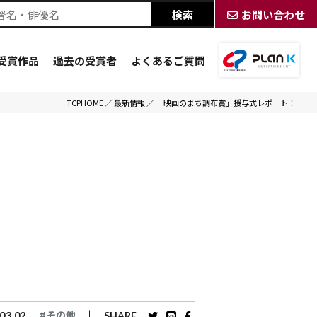
お問い合わせ
受賞作品
過去の受賞者
よくあるご質問
TCPHOME
／
最新情報
／
「映画のまち調布賞」授与式レポート！
#その他
03.02
SHARE