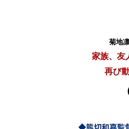
菊地凛
家族、友
再び
◆熊切和嘉監