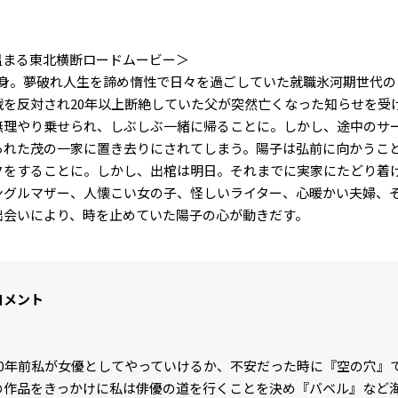
温まる東北横断ロードムービー＞
市出身。夢破れ人生を諦め惰性で日々を過ごしていた就職氷河期世代
を反対され20年以上断絶していた父が突然亡くなった知らせを受
無理やり乗せられ、しぶしぶ一緒に帰ることに。しかし、途中のサ
られた茂の一家に置き去りにされてしまう。陽子は弘前に向かうこ
クをすることに。しかし、出棺は明日。それまでに実家にたどり着
ングルマザー、人懐こい女の子、怪しいライター、心暖かい夫婦、
出会いにより、時を止めていた陽子の心が動きだす。
コメント
20年前私が女優としてやっていけるか、不安だった時に『空の穴』
の作品をきっかけに私は俳優の道を行くことを決め『バベル』など