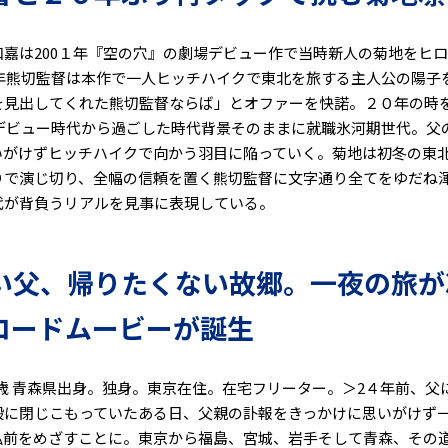
嘉は200１年『空の穴』の劇場デビュー作で当時新人の菊地をヒ
1年熊切監督は本作で一人ヒッチハイクで東北を旅する主人公の陽子
を見出してくれた熊切監督ならば」とオファーを快諾。２０年の時
がデビュー時代から過ごした時代背景そのままに就職氷河期世代。父
いがけずヒッチハイクで向かう羽目に陥っていく。菊地は初冬の東
りで演じ切り、全幅の信頼を置く熊切監督に文字通り全てをゆだね
代が背負うリアルを見事に表現している。
い父、帰りたくない故郷。一夜の旅が
ロードムービーが誕生
 42歳 青森県出身。独身。東京在住。在宅フリーター。＞2４年前、
殻に閉じこもっていたある日、父親の訃報をきっかけに思いがけず一
弘前をめざすことに。東京から福島、宮城、岩手そして青森、その