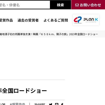
お問い合わせ
受賞作品
過去の受賞者
よくあるご質問
菊地凛子初の邦画単独主演！映画「６５８ｋｍ、陽子の旅」2023年全国ロードショー
年全国ロードショー
#受賞作品
2.08
SHARE