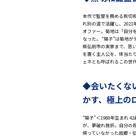
本作で監督を務める熊切和
れ別の道で活躍し、202
オファー。菊地は「自分
なった。 “陽子”は菊地
県弘前市の実家まで、思
を置く主人公を、体当た
ェネとも呼ばれるこの世
◆会いたくな
かす、極上の
“陽子”＜1980年生まれ
が、夢破れ挫折。自分の
帰っていなかった故郷・