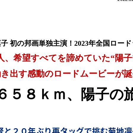
子 初の邦画単独主演！2023年全国ロー
人、希望すべてを諦めていた“陽子
動き出す感動のロードムービーが誕
６５８ｋｍ、陽子の
督と２０年ぶり再タッグで挑む菊地凛