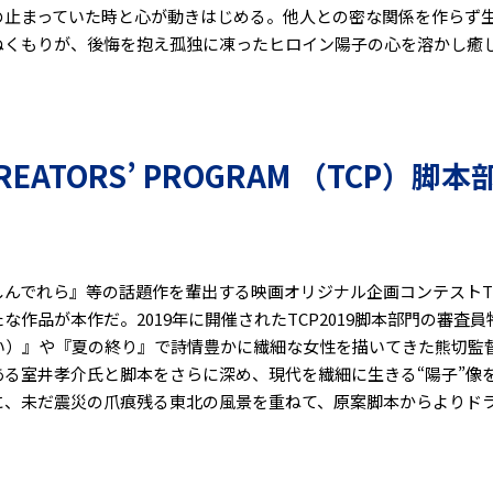
の止まっていた時と心が動きはじめる。他人との密な関係を作らず
ぬくもりが、後悔を抱え孤独に凍ったヒロイン陽子の心を溶かし癒
CREATORS’ PROGRAM （TCP）
でれら』等の話題作を輩出する映画オリジナル企画コンテストTSUTAY
の新たな作品が本作だ。2019年に開催されたTCP2019脚本部門の審
伝い）』や『夏の終り』で詩情豊かに繊細な女性を描いてきた熊切監
ある室井孝介氏と脚本をさらに深め、現代を繊細に生きる“陽子”像
に、未だ震災の爪痕残る東北の風景を重ねて、原案脚本からよりド