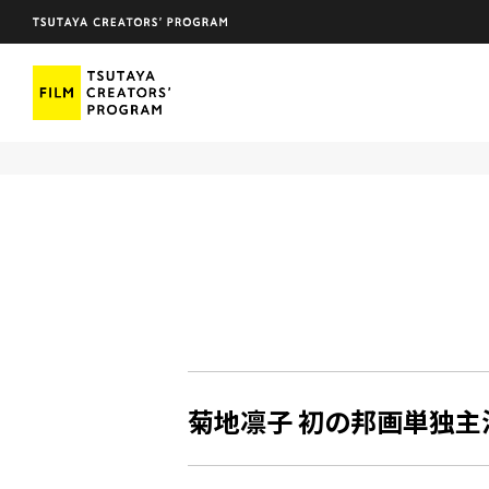
菊地凛子 初の邦画単独主