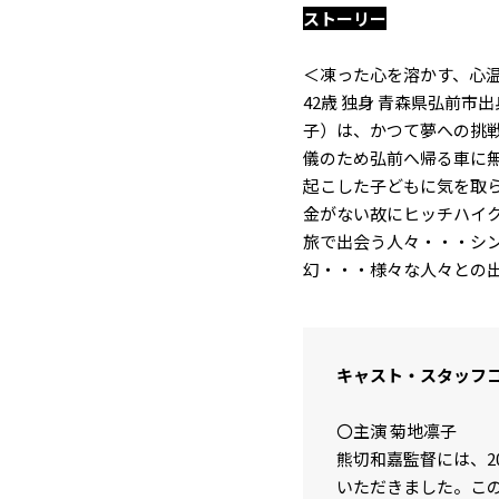
ストーリー
＜凍った心を溶かす、心
42歳 独身 青森県弘前
子）は、かつて夢への挑戦
儀のため弘前へ帰る車に
起こした子どもに気を取
金がない故にヒッチハイ
旅で出会う人々・・・シ
幻・・・様々な人々との
キャスト・スタッフ
〇主演 菊地凛子
熊切和嘉監督には、
いただきました。こ