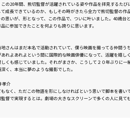
。この20年間、熊切監督が活躍されている姿や作品を拝見するたび
して成長できているのか、もしその時がきたら全力で熊切監督の作
その思いが、形となって、この作品で、ついに叶いました。40歳台
作品に参加できたことを何よりも誇りに思います。
菊地さんはまだ本名で活動されていて、僕ら映画を撮ってる仲間う
があれよあれよという間に国際的な映画俳優になって、活躍を嬉し
寂しくも感じていました。それがまさか、こうして２０年ぶりに一
慨深く、本当に夢のような撮影でした。
井孝介
てもなく、ただこの物語を形にしなければという思いで脚本を書い
切監督で実現するとは。劇場の大きなスクリーンで多くの人に見て