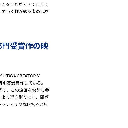
生きることができてしまう
していく様が観る者の心を
脚本部門受賞作の映
A CREATORS’
査員特別賞受賞作している。
督は、この企画を快諾し参
をより浮き彫りにし、閉ざ
ラマティックな内容へと昇