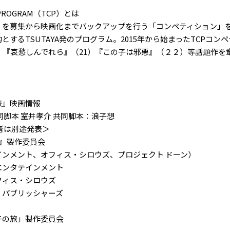
' PROGRAM（TCP）とは
」を募集から映画化までバックアップを行う「コンペティション」
とするTSUTAYA発のプログラム。2015年から始まったTCPコン
）『哀愁しんでれら』（21）『この子は邪悪』（２２）等話題作を
旅』映画情報
同脚本 室井孝介 共同脚本：浪子想
者は別途発表＞
旅』製作委員会
ンメント、オフィス・シロウズ、プロジェクト ドーン）
エンタテインメント
フィス・シロウズ
・パブリッシャーズ
陽子の旅」製作委員会