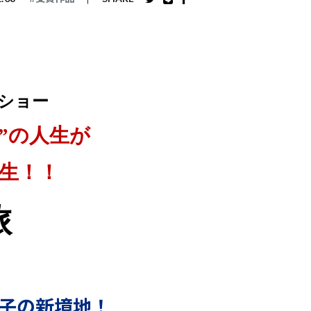
ドショー
”の人生が
生！！
旅
子の新境地！