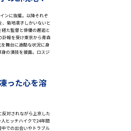
ロインに抜擢。以降それぞ
を、菊地凛子しかいないと
を経た監督と俳優の邂逅と
の訃報を受け東京から青森
北を舞台に過酷な状況に身
渾身の演技を披露。ロスジ
凍った心を溶
父に反対されながら上京した
人ヒッチハイクで24年間
道中での出会いやトラブル