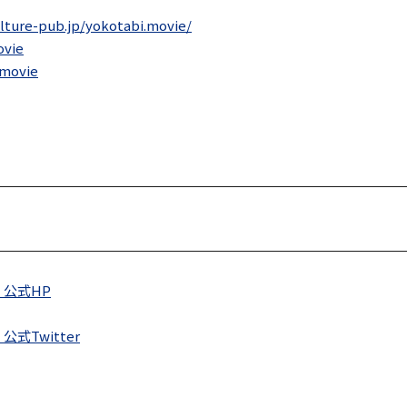
ulture-pub.jp/yokotabi.movie/
vie
movie
公式HP
Twitter