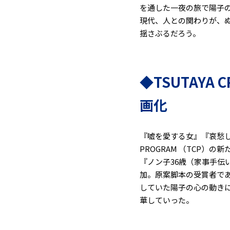
を通した一夜の旅で陽子
現代、人との関わりが、
揺さぶるだろう。
◆TSUTAYA 
画化
『嘘を愛する女』『哀愁しん
PROGRAM （TCP）
『ノン子36歳（家事手
加。原案脚本の受賞者で
していた陽子の心の動き
華していった。