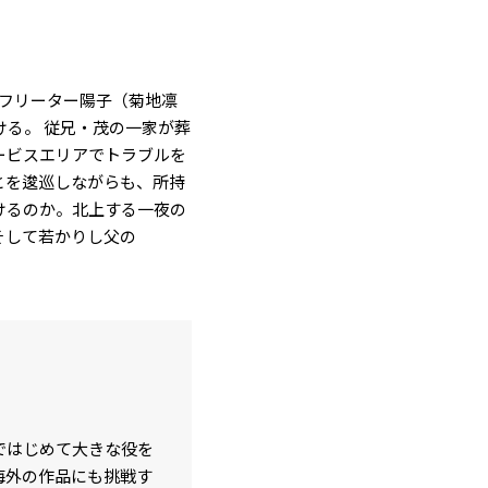
のフリーター陽子（菊地凛
ける。 従兄・茂の一家が葬
ービスエリアでトラブルを
とを逡巡しながらも、所持
けるのか。北上する一夜の
そして若かりし父の
ではじめて大きな役を
海外の作品にも挑戦す