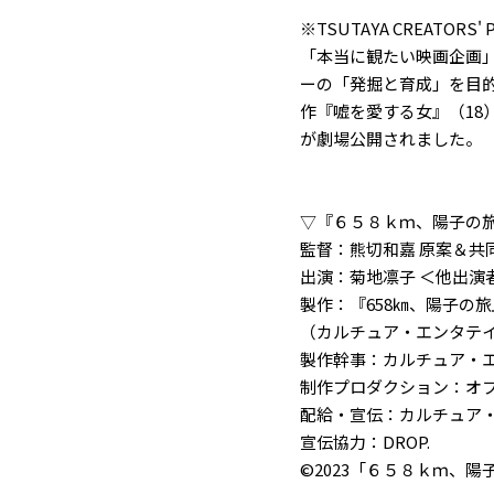
※TSUTAYA CREATORS
「本当に観たい映画企画
ーの「発掘と育成」を目的
作『嘘を愛する女』（18
が劇場公開されました。
▽『６５８ｋｍ、陽子の
監督：熊切和嘉 原案＆共
出演：菊地凛子 ＜他出演
製作：『658㎞、陽子の
（カルチュア・エンタテイ
製作幹事：カルチュア・
制作プロダクション：オ
配給・宣伝：カルチュア
宣伝協力：DROP.
©2023「６５８ｋｍ、